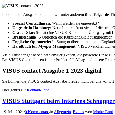
In der neuen Ausgabe berichten wir unter anderem
über folgende T
Spezial-Contactlinsen:
Wann werden sie eingesetzt?
Upgrade in Hamburg:
Neue Leiterin freut sich auf die neue 
Grauer Star:
So hat eine VISUS-Kundin den Übergang mit Li
Bremstechnik:
5 Optionen die Kurzsichtigkeit auszubremsen
Englische Optometrie:
In Stuttgart übernimmt eine in England
Handbuch für Myopie-Management:
VISUS veröffentlich er
Viele Linsenträger haben oft Schwierigkeiten, die passende Linse zu f
Bei VISUS Contactlinsen ist der Problemfall Alltag und unsere Experte
VISUS contact Ausgabe 1-2023 digital
Sie können die VISUS contact Ausgabe 1-2023 nicht bei uns vor Or
Hier geht’s
zur Kontakt-Seite!
VISUS Stuttgart beim Interlens Schnupper
19. Mai 2021
/
0 Kommentare
/
in
Allgemein
,
Events
/
von
Moritz Fanti