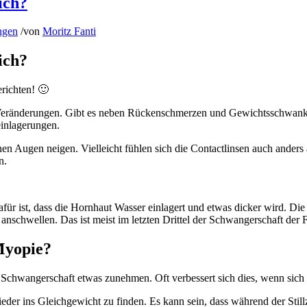
ich?
ngen
/
von
Moritz Fanti
ich?
richten! 🙂
he Veränderungen. Gibt es neben Rückenschmerzen und Gewichtsschwa
inlagerungen.
en Augen neigen. Vielleicht fühlen sich die Contactlinsen auch ander
n.
afür ist, dass die Hornhaut Wasser einlagert und etwas dicker wird. D
hwellen. Das ist meist im letzten Drittel der Schwangerschaft der F
Myopie?
er Schwangerschaft etwas zunehmen. Oft verbessert sich dies, wenn sic
r ins Gleichgewicht zu finden. Es kann sein, dass während der Stillzei