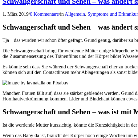
Schwangerschaft und Sehen – was ändert s
1. März 2019
/
0 Kommentare
/
in
Allgemein
,
Symptome und Erkranku
Schwangerschaft und Sehen – was ändert s
Tja – das wurden wir schon öfter gefragt. Grund genug, darüber zu be
Die Schwangerschaft bringt für werdende Mütter einige körperlic
die Zusammensetzung des Tränenfilms und der Körper bildet Wassere
Es könnte sein dass Sie während der Schwangerschaft eher zu trocken
können sich auf den Contactlinsen mehr Ablagerungen als sonst bilde
Manchen Frauen fällt auf, dass sie stärker geblendet werden. Grund d
Hornhautverkrümmung kommen. Lider und Bindehaut können etwas ansc
Schwangerschaft und Sehen – was ist mit 
Ist die werdende Mutter kurzsichtig, könnte die Kurzsichtigkeit in d
Wenn das Baby da ist, braucht der Körper noch einige Wochen um wiede