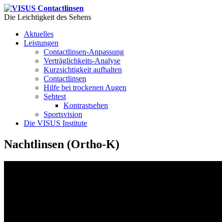
Die Leichtigkeit des Sehens
Aktuelles
Leistungen
Contactlinsen-Anpassung
Verträglichkeits-Analyse
Kurzsichtigkeit aufhalten
Contactlinsen
Hilfe bei trockenen Augen
Sehtest
Kontrastsehen
Sportsvision
Die VISUS Institute
Nachtlinsen (Ortho-K)