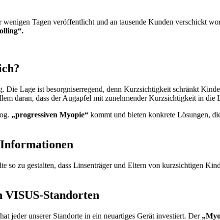
or wenigen Tagen veröffentlicht und an tausende Kunden verschickt w
lling“.
ich?
 Die Lage ist besorgniserregend, denn Kurzsichtigkeit schränkt Kinder
llem daran, dass der Augapfel mit zunehmender Kurzsichtigkeit in die
sog.
„progressiven Myopie“
kommt und bieten konkrete Lösungen, die 
 Informationen
e so zu gestalten, dass Linsenträger und Eltern von kurzsichtigen Ki
en VISUS-Standorten
 jeder unserer Standorte in ein neuartiges Gerät investiert. Der
„Myo